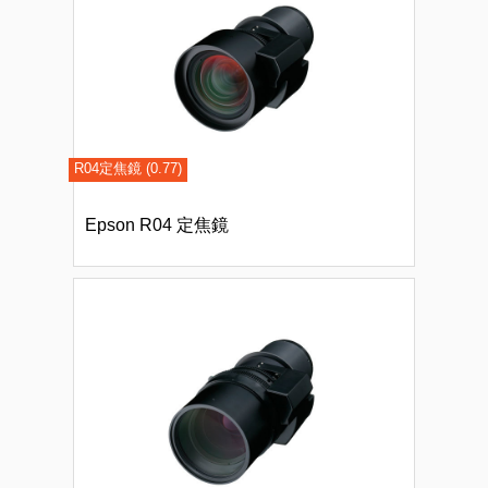
R04定焦鏡 (0.77)
Epson R04 定焦鏡