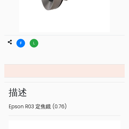
F
L
描述
Epson R03 定焦鏡 (0.76)