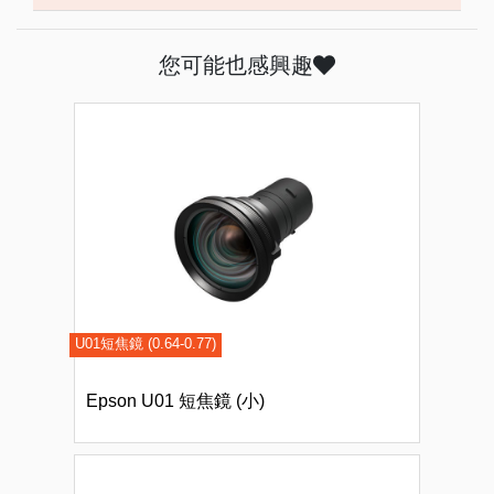
您可能也感興趣
U01短焦鏡 (0.64-0.77)
Epson U01 短焦鏡 (小)