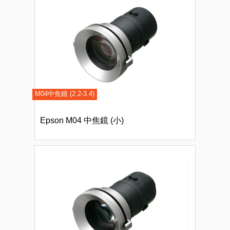
M04中焦鏡 (2.2-3.4)
Epson M04 中焦鏡 (小)