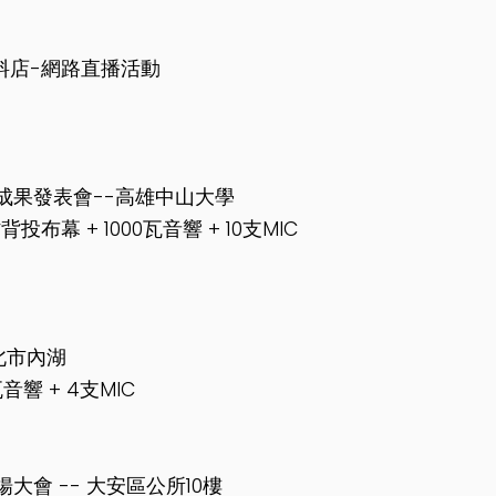
料店-網路直播活動
果發表會--高雄中山大學
背投布幕 + 1000瓦音響 + 10支MIC
北市內湖
瓦音響 + 4支MIC
會 -- 大安區公所10樓