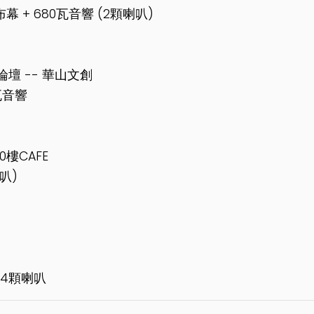
布幕 + 680瓦音響 (2顆喇叭)
壇 -- 華山文創
0瓦音響
樓CAFE
叭)
 4顆喇叭